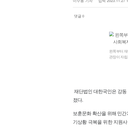
이수용 기자
입력 2023.11.27 1
기
자
명
댓글 0
다
른
공
유
찾
왼쪽부터 재
기
관장이 자립
재단법인 대한국인은 강동
졌다.
보훈문화 확산을 위해 민간
기상황 극복을 위한 지원사