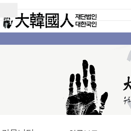
이
전
스
기
크
사
롤
보
이
기
동
상
태
바