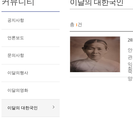
커뮤니티
이달의 대한국인
공지사항
총
건
1
언론보도
2
안
문의사항
관
익
최
숙
이달의행사
망명
이달의영화
이달의 대한국인